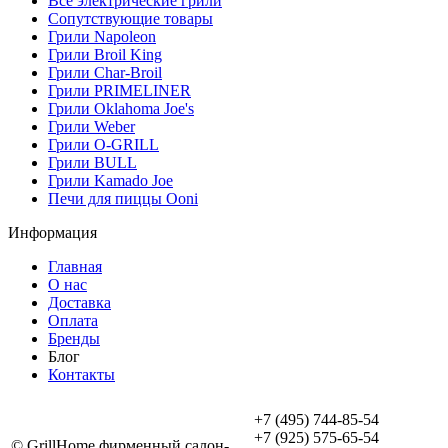
Все электрические грили
Сопутствующие товары
Грили Napoleon
Грили Broil King
Грили Char-Broil
Грили PRIMELINER
Грили Oklahoma Joe's
Грили Weber
Грили O-GRILL
Грили BULL
Грили Kamado Joe
Печи для пиццы Ooni
Информация
Главная
О нас
Доставка
Оплата
Бренды
Блог
Контакты
+7 (495) 744-85-54
+7 (925) 575-65-54
© GrillHome фирменный салон-