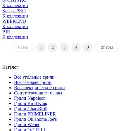
G-class PRO
К коллекции
S-class PRO
К коллекции
WEEKEND
К коллекции
BIR
К коллекции
Назад
1
2
3
4
9
Вперед
Каталог
Все угольные грили
Все газовые грили
Все электрические грили
Сопутствующие товары
Грили Napoleon
Грили Broil King
Грили Char-Broil
Грили PRIMELINER
Грили Oklahoma Joe's
Грили Weber
Грили O-GRILL