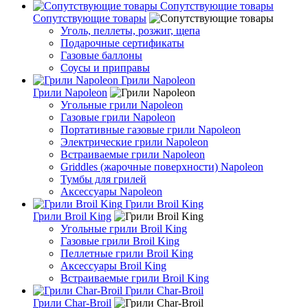
Сопутствующие товары
Сопутствующие товары
Уголь, пеллеты, розжиг, щепа
Подарочные сертификаты
Газовые баллоны
Соусы и приправы
Грили Napoleon
Грили Napoleon
Угольные грили Napoleon
Газовые грили Napoleon
Портативные газовые грили Napoleon
Электрические грили Napoleon
Встраиваемые грили Napoleon
Griddles (жарочные поверхности) Napoleon
Тумбы для грилей
Аксессуары Napoleon
Грили Broil King
Грили Broil King
Угольные грили Broil King
Газовые грили Broil King
Пеллетные грили Broil King
Аксессуары Broil King
Встраиваемые грили Broil King
Грили Char-Broil
Грили Char-Broil