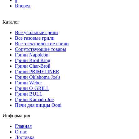
9
Вперед
Каталог
Все угольные грили
Все газовые грили
Все электрические грили
Сопутствующие товары
Грили Napoleon
Грили Broil King
Грили Char-Broil
Грили PRIMELINER
Грили Oklahoma Joe's
Грили Weber
Грили O-GRILL
Грили BULL
Грили Kamado Joe
Печи для пиццы Ooni
Информация
Главная
О нас
Доставка