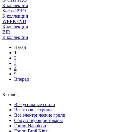
G-class PRO
К коллекции
S-class PRO
К коллекции
WEEKEND
К коллекции
BIR
К коллекции
Назад
1
2
3
4
9
Вперед
Каталог
Все угольные грили
Все газовые грили
Все электрические грили
Сопутствующие товары
Грили Napoleon
Грили Broil King