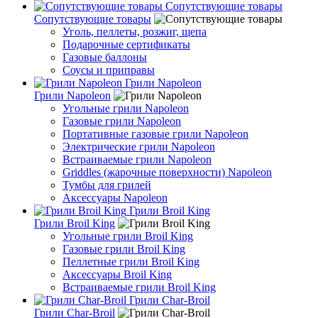
Сопутствующие товары
Сопутствующие товары
Уголь, пеллеты, розжиг, щепа
Подарочные сертификаты
Газовые баллоны
Соусы и приправы
Грили Napoleon
Грили Napoleon
Угольные грили Napoleon
Газовые грили Napoleon
Портативные газовые грили Napoleon
Электрические грили Napoleon
Встраиваемые грили Napoleon
Griddles (жарочные поверхности) Napoleon
Тумбы для грилей
Аксессуары Napoleon
Грили Broil King
Грили Broil King
Угольные грили Broil King
Газовые грили Broil King
Пеллетные грили Broil King
Аксессуары Broil King
Встраиваемые грили Broil King
Грили Char-Broil
Грили Char-Broil