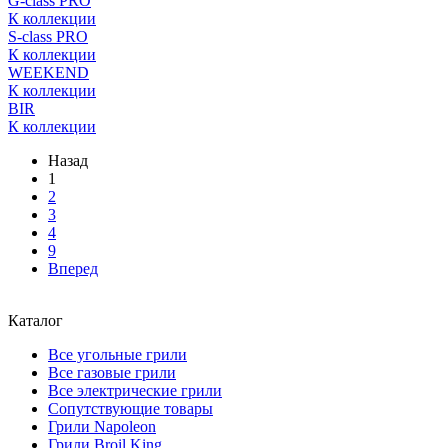
G-class PRO
К коллекции
S-class PRO
К коллекции
WEEKEND
К коллекции
BIR
К коллекции
Назад
1
2
3
4
9
Вперед
Каталог
Все угольные грили
Все газовые грили
Все электрические грили
Сопутствующие товары
Грили Napoleon
Грили Broil King