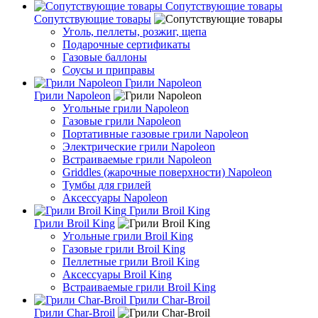
Сопутствующие товары
Сопутствующие товары
Уголь, пеллеты, розжиг, щепа
Подарочные сертификаты
Газовые баллоны
Соусы и приправы
Грили Napoleon
Грили Napoleon
Угольные грили Napoleon
Газовые грили Napoleon
Портативные газовые грили Napoleon
Электрические грили Napoleon
Встраиваемые грили Napoleon
Griddles (жарочные поверхности) Napoleon
Тумбы для грилей
Аксессуары Napoleon
Грили Broil King
Грили Broil King
Угольные грили Broil King
Газовые грили Broil King
Пеллетные грили Broil King
Аксессуары Broil King
Встраиваемые грили Broil King
Грили Char-Broil
Грили Char-Broil