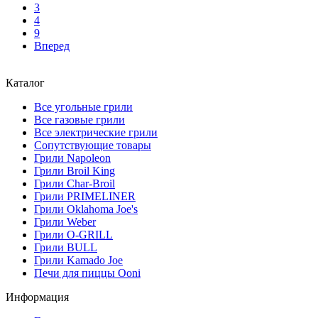
3
4
9
Вперед
Каталог
Все угольные грили
Все газовые грили
Все электрические грили
Сопутствующие товары
Грили Napoleon
Грили Broil King
Грили Char-Broil
Грили PRIMELINER
Грили Oklahoma Joe's
Грили Weber
Грили O-GRILL
Грили BULL
Грили Kamado Joe
Печи для пиццы Ooni
Информация