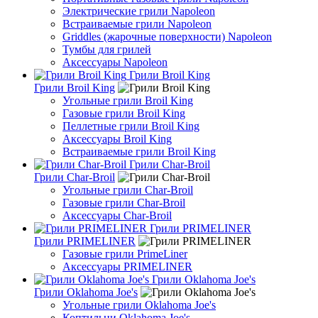
Электрические грили Napoleon
Встраиваемые грили Napoleon
Griddles (жарочные поверхности) Napoleon
Тумбы для грилей
Аксессуары Napoleon
Грили Broil King
Грили Broil King
Угольные грили Broil King
Газовые грили Broil King
Пеллетные грили Broil King
Аксессуары Broil King
Встраиваемые грили Broil King
Грили Char-Broil
Грили Char-Broil
Угольные грили Char-Broil
Газовые грили Char-Broil
Аксессуары Char-Broil
Грили PRIMELINER
Грили PRIMELINER
Газовые грили PrimeLiner
Аксессуары PRIMELINER
Грили Oklahoma Joe's
Грили Oklahoma Joe's
Угольные грили Oklahoma Joe's
Коптильни Oklahoma Joe's