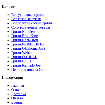
Каталог
Все угольные грили
Все газовые грили
Все электрические грили
Сопутствующие товары
Грили Napoleon
Грили Broil King
Грили Char-Broil
Грили PRIMELINER
Грили Oklahoma Joe's
Грили Weber
Грили O-GRILL
Грили BULL
Грили Kamado Joe
Печи для пиццы Ooni
Информация
Главная
О нас
Доставка
Оплата
Бренды