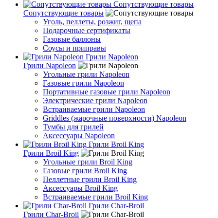
Сопутствующие товары
Сопутствующие товары
Уголь, пеллеты, розжиг, щепа
Подарочные сертификаты
Газовые баллоны
Соусы и приправы
Грили Napoleon
Грили Napoleon
Угольные грили Napoleon
Газовые грили Napoleon
Портативные газовые грили Napoleon
Электрические грили Napoleon
Встраиваемые грили Napoleon
Griddles (жарочные поверхности) Napoleon
Тумбы для грилей
Аксессуары Napoleon
Грили Broil King
Грили Broil King
Угольные грили Broil King
Газовые грили Broil King
Пеллетные грили Broil King
Аксессуары Broil King
Встраиваемые грили Broil King
Грили Char-Broil
Грили Char-Broil