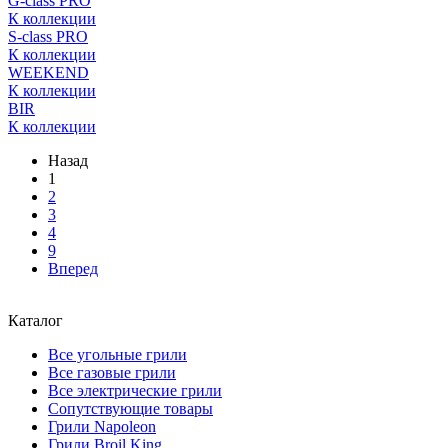
G-class PRO
К коллекции
S-class PRO
К коллекции
WEEKEND
К коллекции
BIR
К коллекции
Назад
1
2
3
4
9
Вперед
Каталог
Все угольные грили
Все газовые грили
Все электрические грили
Сопутствующие товары
Грили Napoleon
Грили Broil King