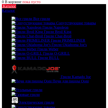
0
В корзине
пока пусто
Каталог
Каталог
Все грили
Сопутствующие товары
Грили Napoleon
Грили Broil King
Грили Char-Broil
Грили PRIMELINER
Грили Oklahoma Joe's
Грили Weber
Грили O-GRILL
Грили BULL
Грили Kamado Joe
Печи для пиццы Ooni
Угольные грили
Газовые грили
Электрические грили
Сопутствующие товары