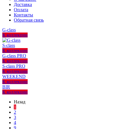
Доставка
Оплата
Контакты
Обратная связь
G-class
К коллекции
S-class
К коллекции
G-class PRO
К коллекции
S-class PRO
К коллекции
WEEKEND
К коллекции
BIR
К коллекции
Назад
1
2
3
4
9