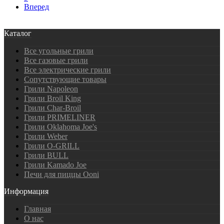
Вперед
Каталог
Все угольные грили
Все газовые грили
Все электрические грили
Сопутствующие товары
Грили Napoleon
Грили Broil King
Грили Char-Broil
Грили PRIMELINER
Грили Oklahoma Joe's
Грили Weber
Грили O-GRILL
Грили BULL
Грили Kamado Joe
Печи для пиццы Ooni
Информация
Главная
О нас