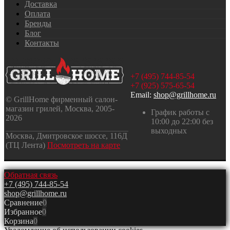
Доставка
Оплата
Бренды
Блог
Контакты
+7 (495) 744-85-54
+7 (925) 575-65-54
Email:
shop@grillhome.ru
© GrillHome фирменный салон-
магазин грилей, Москва, 2005-
График работы с
2026
10:00 до 22:00 без
выходных
Москва, Дмитровское шоссе, 116Д
(ТЦ Лента)
Посмотреть на карте
Обратная связь
+7 (495) 744-85-54
shop@grillhome.ru
Сравнение
0
Избранное
0
Корзина
0