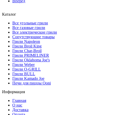
Вперед
Каталог
Все угольные грили
Все газовые грили
Все электрические грили
Сопутствующие товары
Грили Napoleon
Грили Broil King
Грили Char-Broil
Грили PRIMELINER
Грили Oklahoma Joe's
Грили Weber
Грили O-GRILL
Грили BULL
Грили Kamado Joe
Печи для пиццы Ooni
Информация
Главная
О нас
Доставка
Оплата