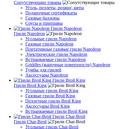
Сопутствующие товары
Уголь, пеллеты, розжиг, щепа
Подарочные сертификаты
Газовые баллоны
Соусы и приправы
Грили Napoleon
Грили Napoleon
Угольные грили Napoleon
Газовые грили Napoleon
Портативные газовые грили Napoleon
Электрические грили Napoleon
Встраиваемые грили Napoleon
Griddles (жарочные поверхности) Napoleon
Тумбы для грилей
Аксессуары Napoleon
Грили Broil King
Грили Broil King
Угольные грили Broil King
Газовые грили Broil King
Пеллетные грили Broil King
Аксессуары Broil King
Встраиваемые грили Broil King
Грили Char-Broil
Грили Char-Broil
Угольные грили Char-Broil