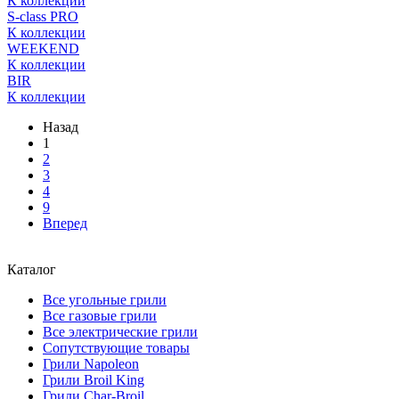
К коллекции
S-class PRO
К коллекции
WEEKEND
К коллекции
BIR
К коллекции
Назад
1
2
3
4
9
Вперед
Каталог
Все угольные грили
Все газовые грили
Все электрические грили
Сопутствующие товары
Грили Napoleon
Грили Broil King
Грили Char-Broil