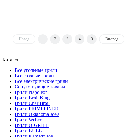
Назад
1
2
3
4
9
Вперед
Каталог
Все угольные грили
Все газовые грили
Все электрические грили
Сопутствующие товары
Грили Napoleon
Грили Broil King
Грили Char-Broil
Грили PRIMELINER
Грили Oklahoma Joe's
Грили Weber
Грили O-GRILL
Грили BULL
Грили Kamado Joe