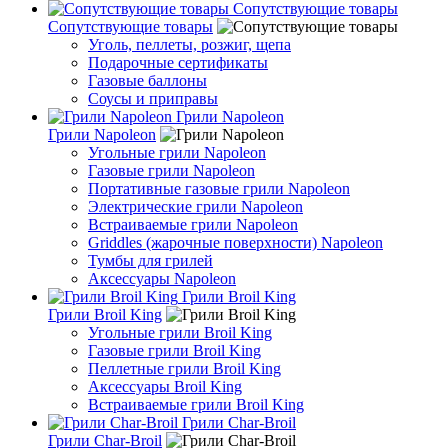
Сопутствующие товары
Сопутствующие товары
Уголь, пеллеты, розжиг, щепа
Подарочные сертификаты
Газовые баллоны
Соусы и приправы
Грили Napoleon
Грили Napoleon
Угольные грили Napoleon
Газовые грили Napoleon
Портативные газовые грили Napoleon
Электрические грили Napoleon
Встраиваемые грили Napoleon
Griddles (жарочные поверхности) Napoleon
Тумбы для грилей
Аксессуары Napoleon
Грили Broil King
Грили Broil King
Угольные грили Broil King
Газовые грили Broil King
Пеллетные грили Broil King
Аксессуары Broil King
Встраиваемые грили Broil King
Грили Char-Broil
Грили Char-Broil