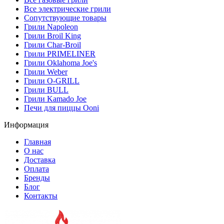
Все электрические грили
Сопутствующие товары
Грили Napoleon
Грили Broil King
Грили Char-Broil
Грили PRIMELINER
Грили Oklahoma Joe's
Грили Weber
Грили O-GRILL
Грили BULL
Грили Kamado Joe
Печи для пиццы Ooni
Информация
Главная
О нас
Доставка
Оплата
Бренды
Блог
Контакты