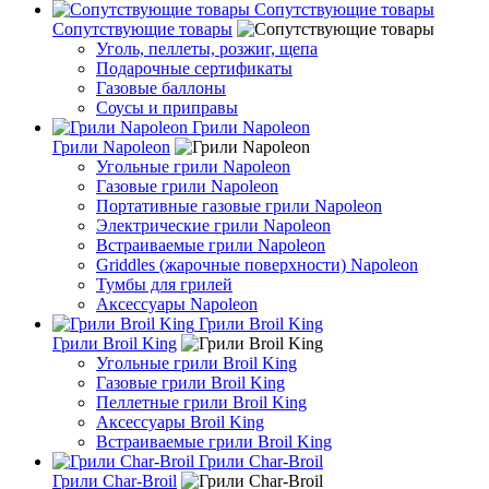
Сопутствующие товары
Сопутствующие товары
Уголь, пеллеты, розжиг, щепа
Подарочные сертификаты
Газовые баллоны
Соусы и приправы
Грили Napoleon
Грили Napoleon
Угольные грили Napoleon
Газовые грили Napoleon
Портативные газовые грили Napoleon
Электрические грили Napoleon
Встраиваемые грили Napoleon
Griddles (жарочные поверхности) Napoleon
Тумбы для грилей
Аксессуары Napoleon
Грили Broil King
Грили Broil King
Угольные грили Broil King
Газовые грили Broil King
Пеллетные грили Broil King
Аксессуары Broil King
Встраиваемые грили Broil King
Грили Char-Broil
Грили Char-Broil