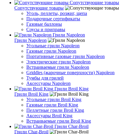
Сопутствующие товары
Сопутствующие товары
Уголь, пеллеты, розжиг, щепа
Подарочные сертификаты
Газовые баллоны
Соусы и приправы
Грили Napoleon
Грили Napoleon
Угольные грили Napoleon
Газовые грили Napoleon
Портативные газовые грили Napoleon
Электрические грили Napoleon
Встраиваемые грили Napoleon
Griddles (жарочные поверхности) Napoleon
Тумбы для грилей
Аксессуары Napoleon
Грили Broil King
Грили Broil King
Угольные грили Broil King
Газовые грили Broil King
Пеллетные грили Broil King
Аксессуары Broil King
Встраиваемые грили Broil King
Грили Char-Broil
Грили Char-Broil