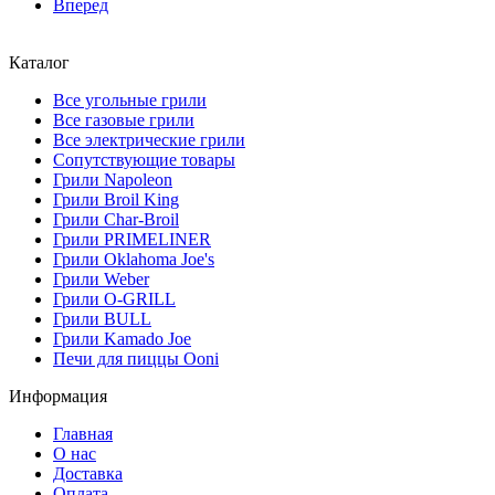
Вперед
Каталог
Все угольные грили
Все газовые грили
Все электрические грили
Сопутствующие товары
Грили Napoleon
Грили Broil King
Грили Char-Broil
Грили PRIMELINER
Грили Oklahoma Joe's
Грили Weber
Грили O-GRILL
Грили BULL
Грили Kamado Joe
Печи для пиццы Ooni
Информация
Главная
О нас
Доставка
Оплата