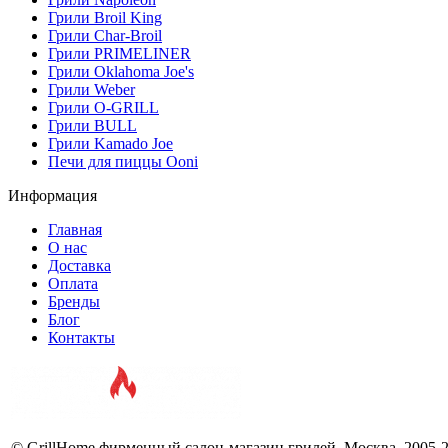
Грили Broil King
Грили Char-Broil
Грили PRIMELINER
Грили Oklahoma Joe's
Грили Weber
Грили O-GRILL
Грили BULL
Грили Kamado Joe
Печи для пиццы Ooni
Информация
Главная
О нас
Доставка
Оплата
Бренды
Блог
Контакты
© GrillHome фирменный салон-магазин грилей, Москва, 2005-