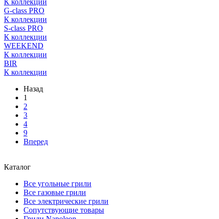
К коллекции
G-class PRO
К коллекции
S-class PRO
К коллекции
WEEKEND
К коллекции
BIR
К коллекции
Назад
1
2
3
4
9
Вперед
Каталог
Все угольные грили
Все газовые грили
Все электрические грили
Сопутствующие товары
Грили Napoleon