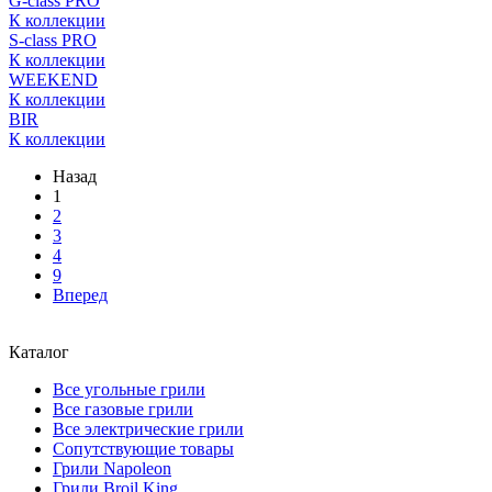
G-class PRO
К коллекции
S-class PRO
К коллекции
WEEKEND
К коллекции
BIR
К коллекции
Назад
1
2
3
4
9
Вперед
Каталог
Все угольные грили
Все газовые грили
Все электрические грили
Сопутствующие товары
Грили Napoleon
Грили Broil King