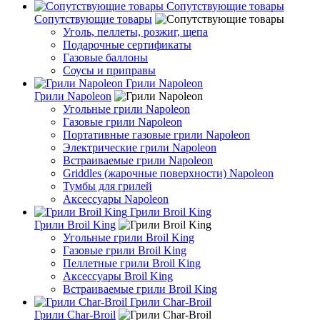
Сопутствующие товары
Сопутствующие товары
Уголь, пеллеты, розжиг, щепа
Подарочные сертификаты
Газовые баллоны
Соусы и приправы
Грили Napoleon
Грили Napoleon
Угольные грили Napoleon
Газовые грили Napoleon
Портативные газовые грили Napoleon
Электрические грили Napoleon
Встраиваемые грили Napoleon
Griddles (жарочные поверхности) Napoleon
Тумбы для грилей
Аксессуары Napoleon
Грили Broil King
Грили Broil King
Угольные грили Broil King
Газовые грили Broil King
Пеллетные грили Broil King
Аксессуары Broil King
Встраиваемые грили Broil King
Грили Char-Broil
Грили Char-Broil