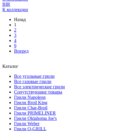
BIR
К коллекции
Назад
1
2
3
4
9
Вперед
Каталог
Все угольные грили
Все газовые грили
Все электрические грили
Сопутствующие товары
Грили Napoleon
Грили Broil King
Грили Char-Broil
Грили PRIMELINER
Грили Oklahoma Joe's
Грили Weber
Грили O-GRILL