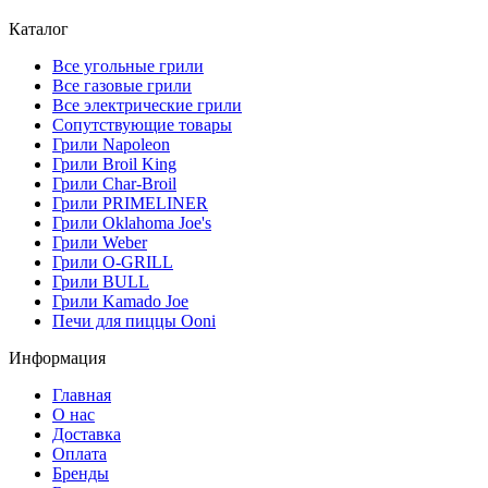
Каталог
Все угольные грили
Все газовые грили
Все электрические грили
Сопутствующие товары
Грили Napoleon
Грили Broil King
Грили Char-Broil
Грили PRIMELINER
Грили Oklahoma Joe's
Грили Weber
Грили O-GRILL
Грили BULL
Грили Kamado Joe
Печи для пиццы Ooni
Информация
Главная
О нас
Доставка
Оплата
Бренды