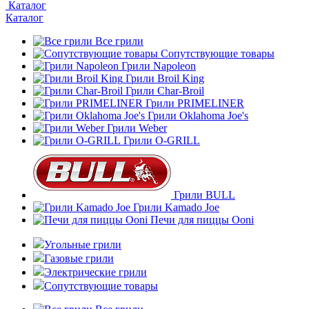
Каталог
Каталог
Все грили
Сопутствующие товары
Грили Napoleon
Грили Broil King
Грили Char-Broil
Грили PRIMELINER
Грили Oklahoma Joe's
Грили Weber
Грили O-GRILL
Грили BULL
Грили Kamado Joe
Печи для пиццы Ooni
Угольные грили
Газовые грили
Электрические грили
Сопутствующие товары