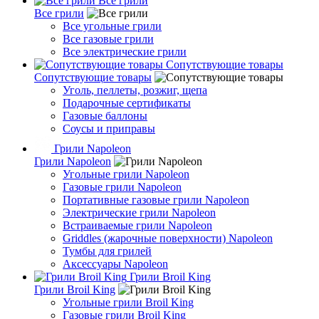
Все грили
Все грили
Все угольные грили
Все газовые грили
Все электрические грили
Сопутствующие товары
Сопутствующие товары
Уголь, пеллеты, розжиг, щепа
Подарочные сертификаты
Газовые баллоны
Соусы и приправы
Грили Napoleon
Грили Napoleon
Угольные грили Napoleon
Газовые грили Napoleon
Портативные газовые грили Napoleon
Электрические грили Napoleon
Встраиваемые грили Napoleon
Griddles (жарочные поверхности) Napoleon
Тумбы для грилей
Аксессуары Napoleon
Грили Broil King
Грили Broil King
Угольные грили Broil King
Газовые грили Broil King