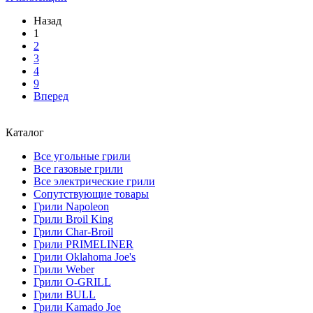
Назад
1
2
3
4
9
Вперед
Каталог
Все угольные грили
Все газовые грили
Все электрические грили
Сопутствующие товары
Грили Napoleon
Грили Broil King
Грили Char-Broil
Грили PRIMELINER
Грили Oklahoma Joe's
Грили Weber
Грили O-GRILL
Грили BULL
Грили Kamado Joe