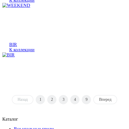
К коллекции
BIR
К коллекции
Назад
1
2
3
4
9
Вперед
Каталог
Все угольные грили