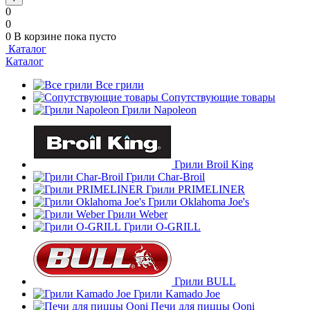
0
0
0
В корзине
пока пусто
Каталог
Каталог
Все грили
Сопутствующие товары
Грили Napoleon
Грили Broil King
Грили Char-Broil
Грили PRIMELINER
Грили Oklahoma Joe's
Грили Weber
Грили O-GRILL
Грили BULL
Грили Kamado Joe
Печи для пиццы Ooni