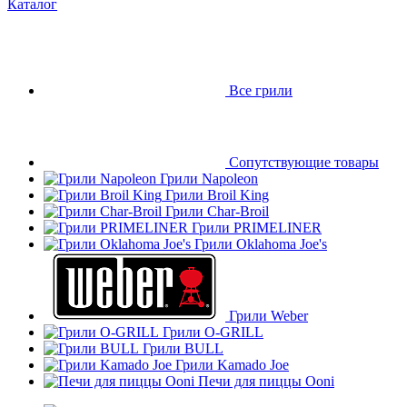
Каталог
Все грили
Сопутствующие товары
Грили Napoleon
Грили Broil King
Грили Char-Broil
Грили PRIMELINER
Грили Oklahoma Joe's
Грили Weber
Грили O-GRILL
Грили BULL
Грили Kamado Joe
Печи для пиццы Ooni