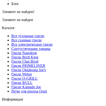
Блог
Элемент не найден!
Элемент не найден
Каталог
Все угольные грили
Все газовые грили
Все электрические грили
Сопутствующие товары
Грили Napoleon
Грили Broil King
Грили Char-Broil
Грили PRIMELINER
Грили Oklahoma Joe's
Грили Weber
Грили O-GRILL
Грили BULL
Грили Kamado Joe
Печи для пиццы Ooni
Информация