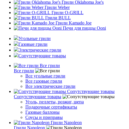
Грили Oklahoma Joe's
Грили Weber
Грили O-GRILL
Грили BULL
Грили Kamado Joe
Печи для пиццы Ooni
Угольные грили
Газовые грили
Электрические грили
Сопутствующие товары
Все грили
Все грили
Все угольные грили
Все газовые грили
Все электрические грили
Сопутствующие товары
Сопутствующие товары
Уголь, пеллеты, розжиг, щепа
Подарочные сертификаты
Газовые баллоны
Соусы и приправы
Грили Napoleon
Грили Napoleon